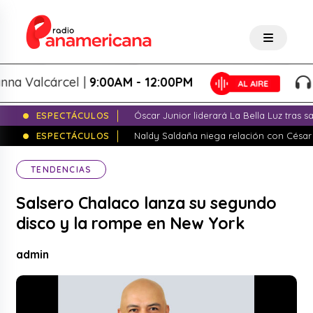
Valcárcel |
9:00AM - 12:00PM
Spl
ESPECTÁCULOS
Óscar Junior liderará La Bella Luz tras 
ESPECTÁCULOS
Naldy Saldaña niega relación con César
TENDENCIAS
Salsero Chalaco lanza su segundo
disco y la rompe en New York
admin