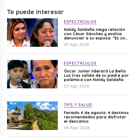
Te puede interesar
ESPECTÁCULOS
Naldy Saldaña niega relación
con César Sánchez y evalúa
denunciar a su esposa: “Es una
difamación”
07 Ago 2026
ESPECTÁCULOS
Óscar Junior liderará La Bella
Luz tras salida de su padre por
polémica con Naldy Saldaña
07 Ago 2026
TIPS Y SALUD
Feriado 6 de agosto: 4 destinos
recomendados para disfrutar
el descanso
06 Ago 2026