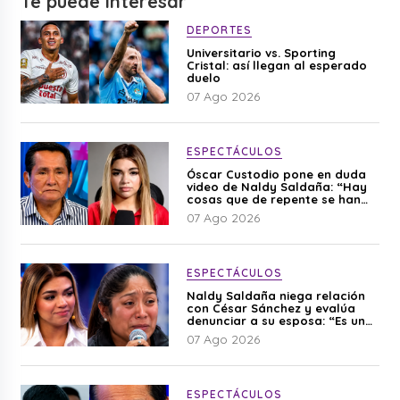
Te puede interesar
DEPORTES
Universitario vs. Sporting
Cristal: así llegan al esperado
duelo
07 Ago 2026
ESPECTÁCULOS
Óscar Custodio pone en duda
video de Naldy Saldaña: “Hay
cosas que de repente se han
editado”
07 Ago 2026
ESPECTÁCULOS
Naldy Saldaña niega relación
con César Sánchez y evalúa
denunciar a su esposa: “Es una
difamación”
07 Ago 2026
ESPECTÁCULOS