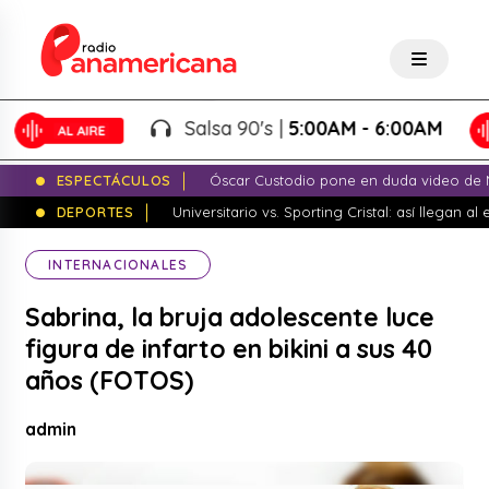
Salsa 90's |
5:00AM - 6:00AM
ESPECTÁCULOS
Óscar Custodio pone en duda video de N
DEPORTES
Universitario vs. Sporting Cristal: así llegan a
INTERNACIONALES
Sabrina, la bruja adolescente luce
figura de infarto en bikini a sus 40
años (FOTOS)
admin