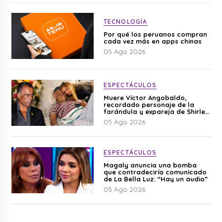
TECNOLOGÍA
Por qué los peruanos compran
cada vez más en apps chinas
05 Ago 2026
ESPECTÁCULOS
Muere Víctor Angobaldo,
recordado personaje de la
farándula y expareja de Shirley
Cherres
05 Ago 2026
ESPECTÁCULOS
Magaly anuncia una bomba
que contradeciría comunicado
de La Bella Luz: “Hay un audio”
05 Ago 2026