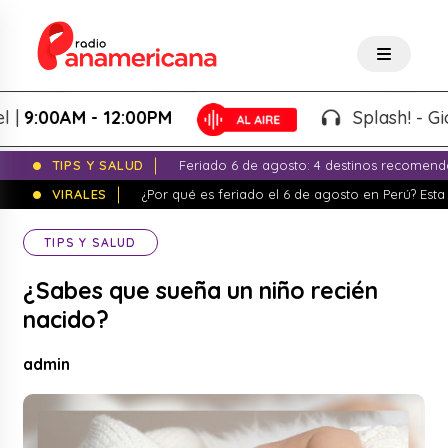
0AM - 12:00PM
Splash! - Giovanna
TIPS Y SALUD
Feriado 6 de agosto: 4 destinos recomend
VIRALES
¿Por qué es feriado el 6 de agosto en Perú? Esta 
TIPS Y SALUD
¿Sabes que sueña un niño recién
nacido?
admin