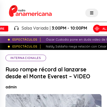
Salsa Variada |
3:00PM - 10:00PM
ESPECTÁCULOS
Óscar Custodio pone en duda video de N
ESPECTÁCULOS
Naldy Saldaña niega relación con César
INTERNACIONALES
Ruso rompe récord al lanzarse
desde el Monte Everest – VIDEO
admin