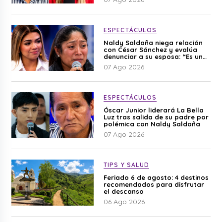
ESPECTÁCULOS
Naldy Saldaña niega relación
con César Sánchez y evalúa
denunciar a su esposa: “Es una
difamación”
07 Ago 2026
ESPECTÁCULOS
Óscar Junior liderará La Bella
Luz tras salida de su padre por
polémica con Naldy Saldaña
07 Ago 2026
TIPS Y SALUD
Feriado 6 de agosto: 4 destinos
recomendados para disfrutar
el descanso
06 Ago 2026