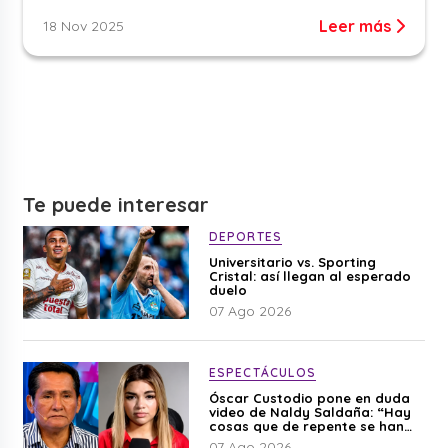
Leer más
18 Nov 2025
Te puede interesar
DEPORTES
Universitario vs. Sporting
Cristal: así llegan al esperado
duelo
07 Ago 2026
ESPECTÁCULOS
Óscar Custodio pone en duda
video de Naldy Saldaña: “Hay
cosas que de repente se han
editado”
07 Ago 2026