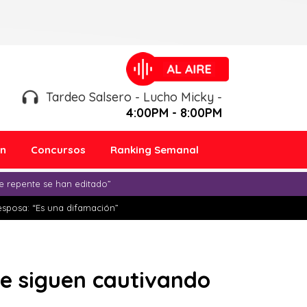
Tardeo Salsero - Lucho Micky -
4:00PM - 8:00PM
ón
Concursos
Ranking Semanal
e repente se han editado”
esposa: “Es una difamación”
ue siguen cautivando