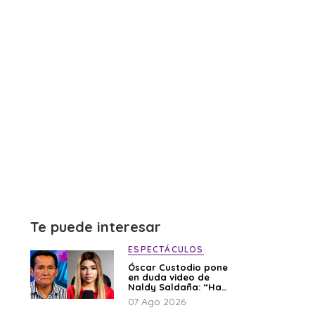
Te puede interesar
ESPECTÁCULOS
Óscar Custodio pone
en duda video de
Naldy Saldaña: “Hay
cosas que de repente
07 Ago 2026
se han editado”