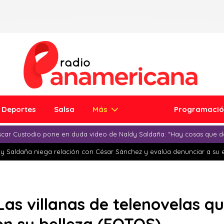
Deportes
Salsa
Más
Programaci
car Custodio pone en duda video de Naldy Saldaña: “Hay cosas que d
y Saldaña niega relación con César Sánchez y evalúa denunciar a su 
 Las villanas de telenovelas q