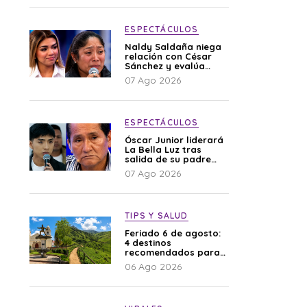
ESPECTÁCULOS
Naldy Saldaña niega
relación con César
Sánchez y evalúa
denunciar a su
07 Ago 2026
esposa: “Es una
difamación”
ESPECTÁCULOS
Óscar Junior liderará
La Bella Luz tras
salida de su padre
por polémica con
07 Ago 2026
Naldy Saldaña
TIPS Y SALUD
Feriado 6 de agosto:
4 destinos
recomendados para
disfrutar el descanso
06 Ago 2026