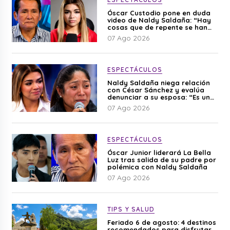
Óscar Custodio pone en duda
video de Naldy Saldaña: “Hay
cosas que de repente se han
editado”
07 Ago 2026
ESPECTÁCULOS
Naldy Saldaña niega relación
con César Sánchez y evalúa
denunciar a su esposa: “Es una
difamación”
07 Ago 2026
ESPECTÁCULOS
Óscar Junior liderará La Bella
Luz tras salida de su padre por
polémica con Naldy Saldaña
07 Ago 2026
TIPS Y SALUD
Feriado 6 de agosto: 4 destinos
recomendados para disfrutar