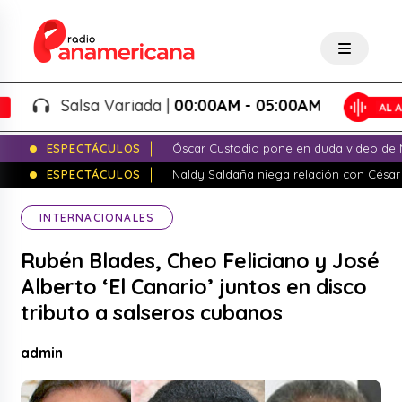
Salsa Variada |
00:00AM - 05:00AM
ESPECTÁCULOS
Óscar Custodio pone en duda video de N
ESPECTÁCULOS
Naldy Saldaña niega relación con César
INTERNACIONALES
Rubén Blades, Cheo Feliciano y José
Alberto ‘El Canario’ juntos en disco
tributo a salseros cubanos
admin