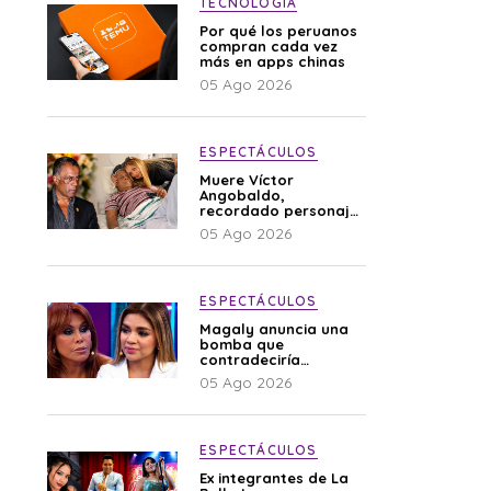
TECNOLOGÍA
Por qué los peruanos
compran cada vez
más en apps chinas
05 Ago 2026
ESPECTÁCULOS
Muere Víctor
Angobaldo,
recordado personaje
de la farándula y
05 Ago 2026
expareja de Shirley
Cherres
ESPECTÁCULOS
Magaly anuncia una
bomba que
contradeciría
comunicado de La
05 Ago 2026
Bella Luz: “Hay un
audio”
ESPECTÁCULOS
Ex integrantes de La