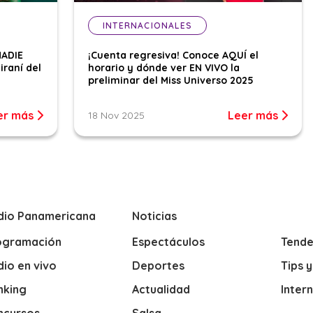
INTERNACIONALES
NADIE
¡Cuenta regresiva! Conoce AQUÍ el
iraní del
horario y dónde ver EN VIVO la
preliminar del Miss Universo 2025
er más
Leer más
18 Nov 2025
dio Panamericana
Noticias
ogramación
Espectáculos
Tende
io en vivo
Deportes
Tips 
nking
Actualidad
Inter