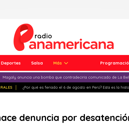
Deportes
Salsa
Más
Programaci
Magaly anuncia una bomba que contradeciría comunicado de La Bell
IRALES
¿Por qué es feriado el 6 de agosto en Perú? Esta es la histo
hace denuncia por desatenció