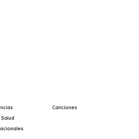
ncias
Canciones
y Salud
nacionales