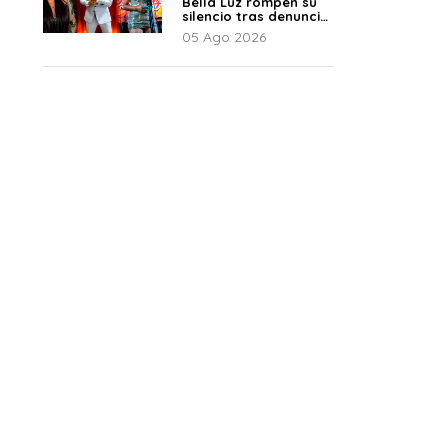
Bella Luz rompen su
silencio tras denuncia
de Naldy: “Todo el
05 Ago 2026
mundo lo sabía”