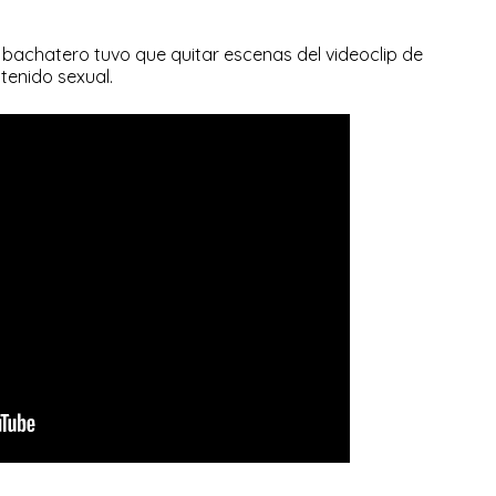
bachatero tuvo que quitar escenas del videoclip de
ntenido sexual.