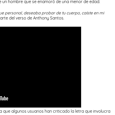
 de un hombre que se enamoró de una menor de edad.
fue personal, deseaba probar de tu cuerpo, caíste en mi
parte del verso de Anthony Santos.
 a que algunos usuarios han criticado la letra que involucra