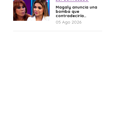
Magaly anuncia una
bomba que
contradeciría
comunicado de La
05 Ago 2026
Bella Luz: “Hay un
audio”