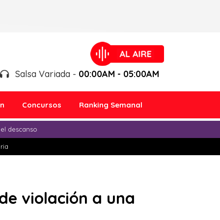
Salsa Variada -
00:00AM - 05:00AM
ón
Concursos
Ranking Semanal
 el descanso
ria
de violación a una