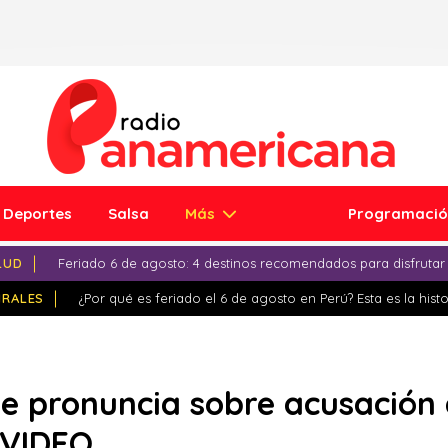
Deportes
Salsa
Más
Programaci
LUD
Feriado 6 de agosto: 4 destinos recomendados para disfrutar
IRALES
¿Por qué es feriado el 6 de agosto en Perú? Esta es la histo
 pronuncia sobre acusación 
 VIDEO