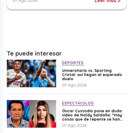
Leer más
07 Ago 2026
Te puede interesar
DEPORTES
Universitario vs. Sporting
Cristal: así llegan al esperado
duelo
07 Ago 2026
ESPECTÁCULOS
Óscar Custodio pone en duda
video de Naldy Saldaña: “Hay
cosas que de repente se han
editado”
07 Ago 2026