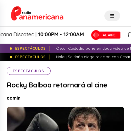
 Discotec |
10:00PM - 12:00AM
Pa
ESPECTÁCULOS
Óscar Custodio pone en duda video de N
ESPECTÁCULOS
Naldy Saldaña niega relación con César
ESPECTÁCULOS
Rocky Balboa retornará al cine
admin