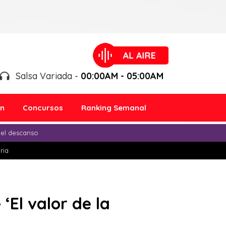
Salsa Variada -
00:00AM - 05:00AM
ón
Concursos
Ranking Semanal
 el descanso
ria
‘El valor de la