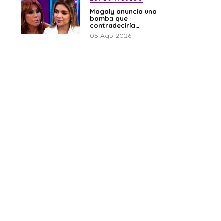
Magaly anuncia una
bomba que
contradeciría
comunicado de La
05 Ago 2026
Bella Luz: “Hay un
audio”