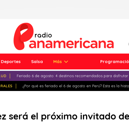
Deportes
Salsa
Más
Programaci
LUD
Feriado 6 de agosto: 4 destinos recomendados para disfrutar
IRALES
¿Por qué es feriado el 6 de agosto en Perú? Esta es la histo
 será el próximo invitado de 