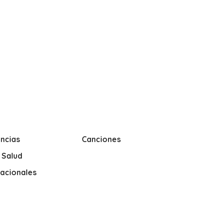
ncias
Canciones
y Salud
nacionales