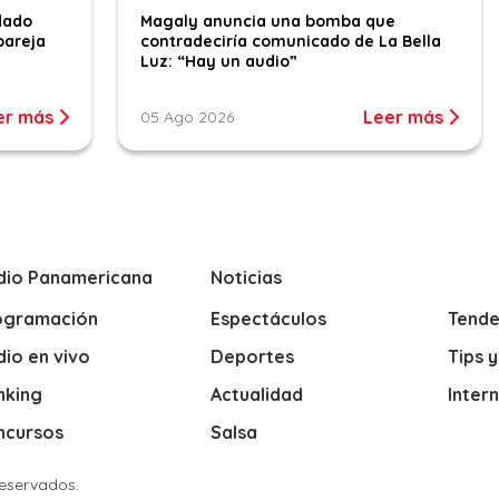
dado
Magaly anuncia una bomba que
pareja
contradeciría comunicado de La Bella
Luz: “Hay un audio”
er más
Leer más
05 Ago 2026
dio Panamericana
Noticias
ogramación
Espectáculos
Tende
io en vivo
Deportes
Tips 
nking
Actualidad
Inter
ncursos
Salsa
Reservados.