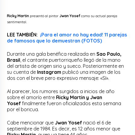
Ricky Martin
presentó al pintor
Jwan Yosef
como su actual pareja
sentimental.
LEE TAMBIÉN:
¡Para el amor no hay edad! 11 parejas
de famosos que lo demuestran (FOTOS)
Durante una gala benéfica realizada en
Sao Paulo,
Brasil
, el cantante puertorriqueño llegó de la mano
del artista de origen sirio y sueco. Posteriormente en
su cuenta de
Instagram
publicó una imagen de los
dos con el breve pero expresivo mensaje: «Sí».
Al parecer, los rumores surgidos a inicios de año
sobre el amorío entre
Ricky Martin y Jwan
Yosef
finalmente fueron oficializados esta semana
por el boricua.
Cabe mencionar que
Jwan Yosef
nació el 6 de
septiembre de 1984. Es decir, es 12 años menor que
Ricky Martin
, quien ya tiene 44 años.