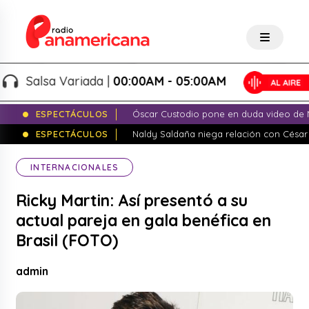
Salsa Variada |
00:00AM - 05:00AM
ESPECTÁCULOS
Óscar Custodio pone en duda video de N
ESPECTÁCULOS
Naldy Saldaña niega relación con César
INTERNACIONALES
Ricky Martin: Así presentó a su
actual pareja en gala benéfica en
Brasil (FOTO)
admin