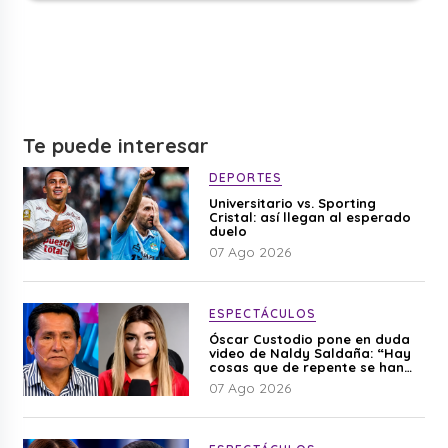
Te puede interesar
DEPORTES
Universitario vs. Sporting
Cristal: así llegan al esperado
duelo
07 Ago 2026
ESPECTÁCULOS
Óscar Custodio pone en duda
video de Naldy Saldaña: “Hay
cosas que de repente se han
editado”
07 Ago 2026