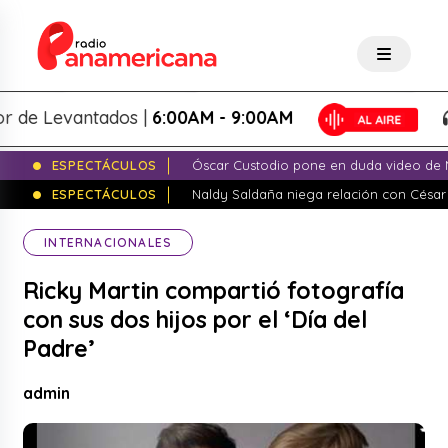
e Levantados |
6:00AM - 9:00AM
L
ESPECTÁCULOS
Óscar Custodio pone en duda video de N
ESPECTÁCULOS
Naldy Saldaña niega relación con César
INTERNACIONALES
Ricky Martin compartió fotografía
con sus dos hijos por el ‘Día del
Padre’
admin