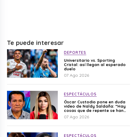
Te puede interesar
DEPORTES
Universitario vs. Sporting
Cristal: así llegan al esperado
duelo
07 Ago 2026
ESPECTÁCULOS
Óscar Custodio pone en duda
video de Naldy Saldaña: “Hay
cosas que de repente se han
editado”
07 Ago 2026
ESPECTÁCULOS