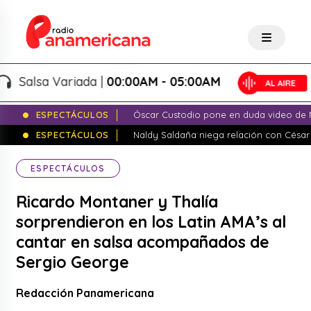
alsa Variada |
00:00AM - 05:00AM
ESPECTÁCULOS
Óscar Custodio pone en duda video de N
ESPECTÁCULOS
Naldy Saldaña niega relación con César
ESPECTÁCULOS
Ricardo Montaner y Thalía
sorprendieron en los Latin AMA’s al
cantar en salsa acompañados de
Sergio George
Redacción Panamericana