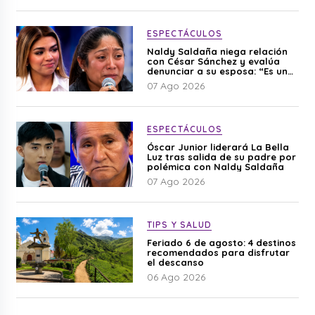
ESPECTÁCULOS
Naldy Saldaña niega relación
con César Sánchez y evalúa
denunciar a su esposa: “Es una
difamación”
07 Ago 2026
ESPECTÁCULOS
Óscar Junior liderará La Bella
Luz tras salida de su padre por
polémica con Naldy Saldaña
07 Ago 2026
TIPS Y SALUD
Feriado 6 de agosto: 4 destinos
recomendados para disfrutar
el descanso
06 Ago 2026