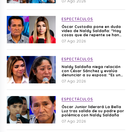
07 Ago 2026
ESPECTÁCULOS
Óscar Custodio pone en duda
video de Naldy Saldaña: “Hay
cosas que de repente se han
editado”
07 Ago 2026
ESPECTÁCULOS
Naldy Saldaña niega relación
con César Sánchez y evalúa
denunciar a su esposa: “Es una
difamación”
07 Ago 2026
ESPECTÁCULOS
Óscar Junior liderará La Bella
Luz tras salida de su padre por
polémica con Naldy Saldaña
07 Ago 2026