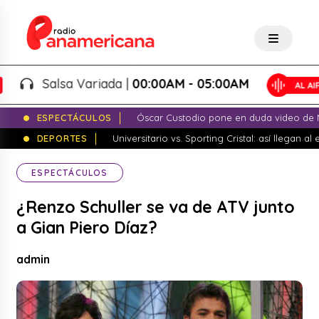
Salsa Variada |
00:00AM - 05:00AM
ESPECTÁCULOS
Óscar Custodio pone en duda video de N
DEPORTES
Universitario vs. Sporting Cristal: así llegan a
ESPECTÁCULOS
¿Renzo Schuller se va de ATV junto
a Gian Piero Díaz?
admin