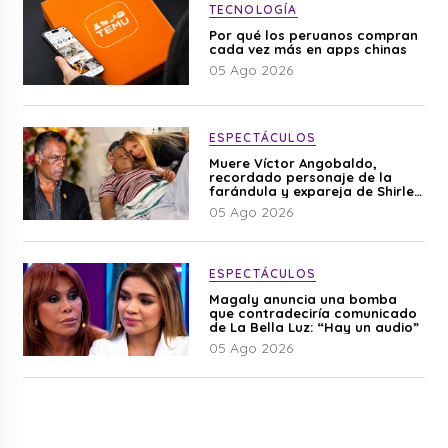
TECNOLOGÍA
Por qué los peruanos compran
cada vez más en apps chinas
05 Ago 2026
ESPECTÁCULOS
Muere Víctor Angobaldo,
recordado personaje de la
farándula y expareja de Shirley
Cherres
05 Ago 2026
ESPECTÁCULOS
Magaly anuncia una bomba
que contradeciría comunicado
de La Bella Luz: “Hay un audio”
05 Ago 2026