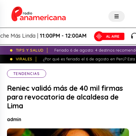
Más Linda |
11:00PM - 12:00AM
L
TIPS Y SALUD
Feriado 6 de agosto: 4 destinos recomend
VIRALES
¿Por qué es feriado el 6 de agosto en Perú? Esta 
TENDENCIAS
Reniec validó más de 40 mil firmas
para revocatoria de alcaldesa de
Lima
admin