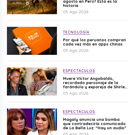
agosto en Perú? Esta es la
historia
05 Ago 2026
TECNOLOGÍA
Por qué los peruanos compran
cada vez más en apps chinas
05 Ago 2026
ESPECTÁCULOS
Muere Víctor Angobaldo,
recordado personaje de la
farándula y expareja de Shirley
Cherres
05 Ago 2026
ESPECTÁCULOS
Magaly anuncia una bomba
que contradeciría comunicado
de La Bella Luz: “Hay un audio”
05 Ago 2026