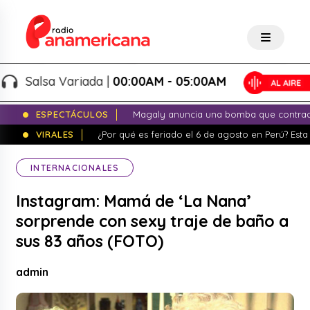
Salsa Variada |
00:00AM - 05:00AM
ESPECTÁCULOS
Magaly anuncia una bomba que contrade
VIRALES
¿Por qué es feriado el 6 de agosto en Perú? Esta 
INTERNACIONALES
Instagram: Mamá de ‘La Nana’
sorprende con sexy traje de baño a
sus 83 años (FOTO)
admin