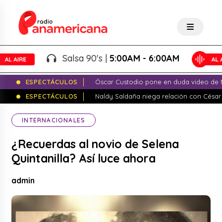
Salsa 90's |
5:00AM - 6:00AM
ESPECTÁCULOS
Óscar Custodio pone en duda video de N
ESPECTÁCULOS
Naldy Saldaña niega relación con César
INTERNACIONALES
¿Recuerdas al novio de Selena
Quintanilla? Así luce ahora
admin