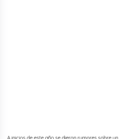
A inicios de este año se dieron rumores sobre un