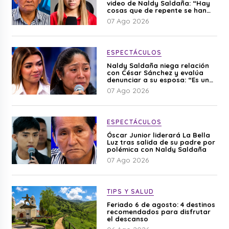
video de Naldy Saldaña: “Hay
cosas que de repente se han
editado”
07 Ago 2026
ESPECTÁCULOS
Naldy Saldaña niega relación
con César Sánchez y evalúa
denunciar a su esposa: “Es una
difamación”
07 Ago 2026
ESPECTÁCULOS
Óscar Junior liderará La Bella
Luz tras salida de su padre por
polémica con Naldy Saldaña
07 Ago 2026
TIPS Y SALUD
Feriado 6 de agosto: 4 destinos
recomendados para disfrutar
el descanso