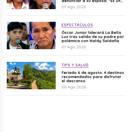
denunciar a su esposa: “Es una
difamación”
07 Ago 2026
ESPECTÁCULOS
Óscar Junior liderará La Bella
Luz tras salida de su padre por
polémica con Naldy Saldaña
07 Ago 2026
TIPS Y SALUD
Feriado 6 de agosto: 4 destinos
recomendados para disfrutar
el descanso
06 Ago 2026