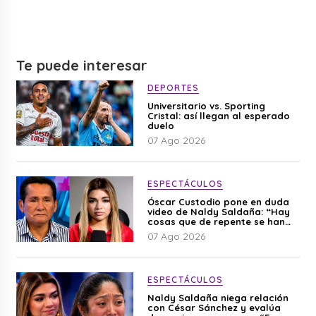
Te puede interesar
DEPORTES
Universitario vs. Sporting
Cristal: así llegan al esperado
duelo
07 Ago 2026
ESPECTÁCULOS
Óscar Custodio pone en duda
video de Naldy Saldaña: “Hay
cosas que de repente se han
editado”
07 Ago 2026
ESPECTÁCULOS
Naldy Saldaña niega relación
con César Sánchez y evalúa