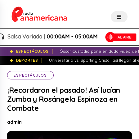
Salsa Variada |
00:00AM - 05:00AM
ESPECTÁCULOS
Óscar Custodio pone en duda video de N
DEPORTES
Universitario vs. Sporting Cristal: así llegan a
ESPECTÁCULOS
¡Recordaron el pasado! Así lucían
Zumba y Rosángela Espinoza en
Combate
admin