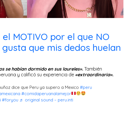
 el MOTIVO por el que NO
 gusta que mis dedos huelan
s se habían dormido en sus laureles».
También
eruana y calificó su experiencia de
«extraordinaria».
uñoz dice que Peru ya supero a Mexico
#peru
amexicana
#comidaperuanalamejor
i
#foryou
♬ original sound – peru.inti