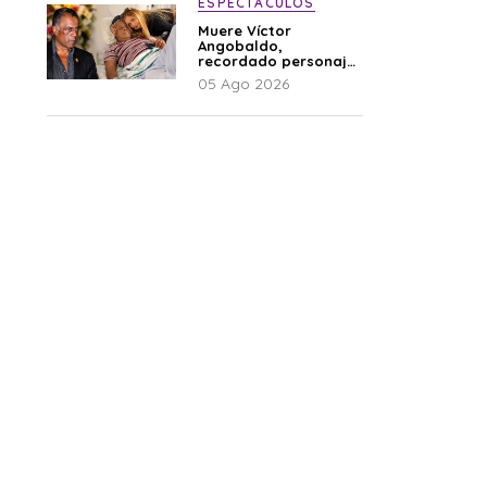
ESPECTÁCULOS
Muere Víctor
Angobaldo,
recordado personaje
de la farándula y
05 Ago 2026
expareja de Shirley
Cherres