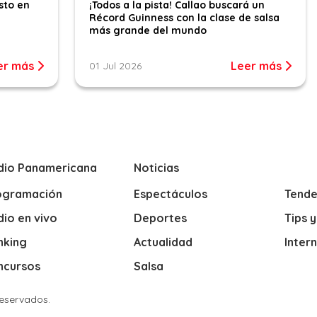
sto en
¡Todos a la pista! Callao buscará un
Récord Guinness con la clase de salsa
más grande del mundo
er más
Leer más
01 Jul 2026
dio Panamericana
Noticias
ogramación
Espectáculos
Tende
io en vivo
Deportes
Tips 
nking
Actualidad
Inter
ncursos
Salsa
Reservados.