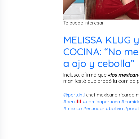
Te puede interesar
MELISSA KLUG y
COCINA: “No me
a ajo y cebolla”
Incluso, afirmó que
«los mexicano
manifestó que probó la comida p
@peru.inti
chef mexicano ricardo m
#peru
#comidaperuana
#comid
#mexico
#ecuador
#bolivia
#parat