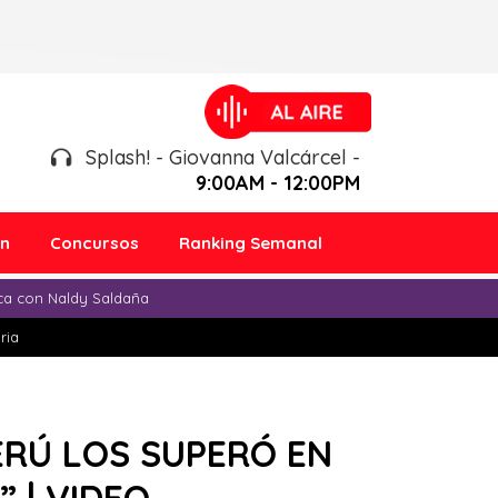
Splash! - Giovanna Valcárcel -
9:00AM - 12:00PM
ón
Concursos
Ranking Semanal
ica con Naldy Saldaña
ria
ERÚ LOS SUPERÓ EN