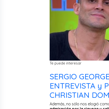
Te puede interesar
SERGIO GEORG
ENTREVISTA y 
CHRISTIAN DO
Además, no sólo nos elogió como 
admiración por la riqueza y cal