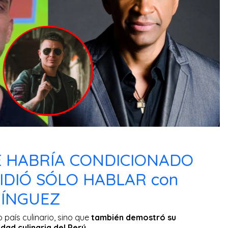
E HABRÍA CONDICIONADO
PIDIÓ SÓLO HABLAR con
MÍNGUEZ
país culinario, sino que
también demostró su
idad culinaria del Perú.