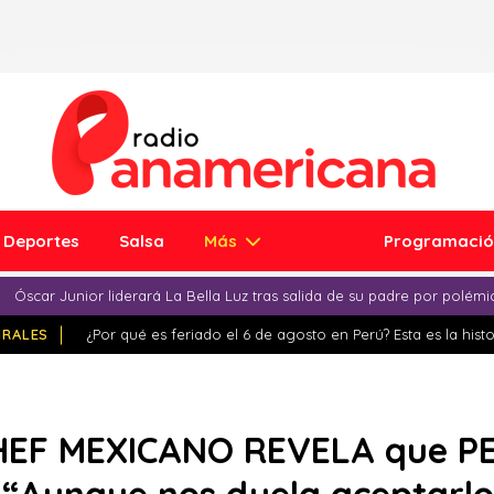
Deportes
Salsa
Más
Programaci
Óscar Junior liderará La Bella Luz tras salida de su padre por polém
IRALES
¿Por qué es feriado el 6 de agosto en Perú? Esta es la histo
EF MEXICANO REVELA que P