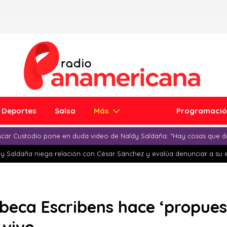
Deportes
Salsa
Más
Programaci
car Custodio pone en duda video de Naldy Saldaña: “Hay cosas que d
y Saldaña niega relación con César Sánchez y evalúa denunciar a su 
ebeca Escribens hace ‘propues