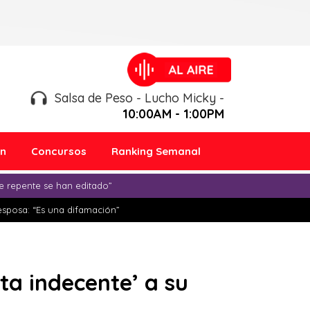
Salsa de Peso - Lucho Micky -
10:00AM - 1:00PM
ón
Concursos
Ranking Semanal
e repente se han editado”
esposa: “Es una difamación”
ta indecente’ a su