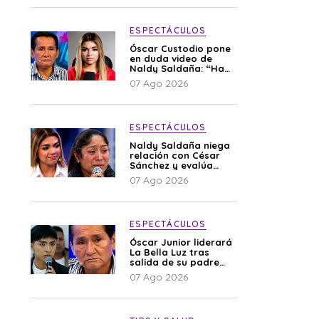
ESPECTÁCULOS
Óscar Custodio pone
en duda video de
Naldy Saldaña: “Hay
cosas que de repente
07 Ago 2026
se han editado”
ESPECTÁCULOS
Naldy Saldaña niega
relación con César
Sánchez y evalúa
denunciar a su
07 Ago 2026
esposa: “Es una
difamación”
ESPECTÁCULOS
Óscar Junior liderará
La Bella Luz tras
salida de su padre
por polémica con
07 Ago 2026
Naldy Saldaña