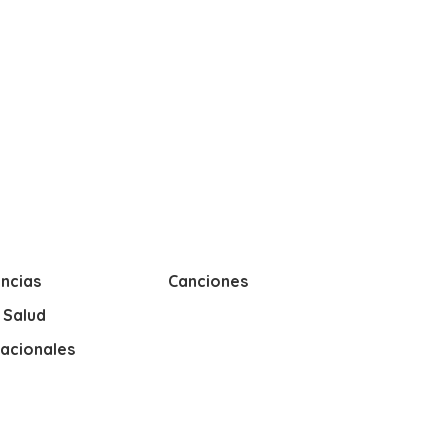
ncias
Canciones
y Salud
nacionales