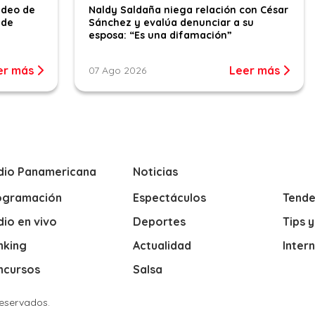
ideo de
Naldy Saldaña niega relación con César
 de
Sánchez y evalúa denunciar a su
esposa: “Es una difamación”
er más
Leer más
07 Ago 2026
dio Panamericana
Noticias
ogramación
Espectáculos
Tende
io en vivo
Deportes
Tips 
nking
Actualidad
Inter
ncursos
Salsa
Reservados.