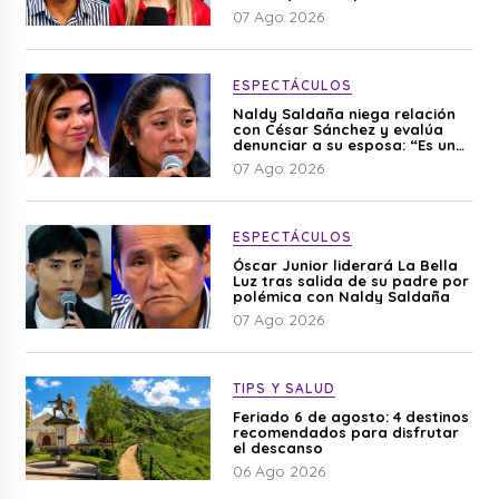
editado”
07 Ago 2026
ESPECTÁCULOS
Naldy Saldaña niega relación
con César Sánchez y evalúa
denunciar a su esposa: “Es una
difamación”
07 Ago 2026
ESPECTÁCULOS
Óscar Junior liderará La Bella
Luz tras salida de su padre por
polémica con Naldy Saldaña
07 Ago 2026
TIPS Y SALUD
Feriado 6 de agosto: 4 destinos
recomendados para disfrutar
el descanso
06 Ago 2026