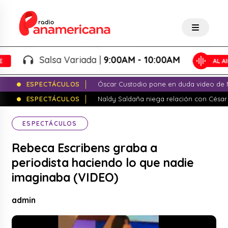
Salsa Variada |
9:00AM - 10:00AM
ESPECTÁCULOS
Óscar Custodio pone en duda video de N
ESPECTÁCULOS
Naldy Saldaña niega relación con César
ESPECTÁCULOS
Rebeca Escribens graba a
periodista haciendo lo que nadie
imaginaba (VIDEO)
admin