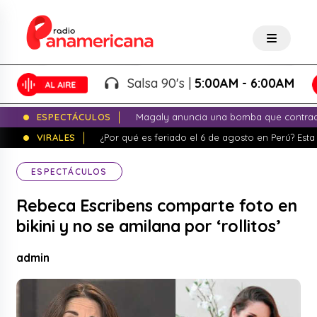
Salsa 90's |
5:00AM - 6:00AM
ESPECTÁCULOS
Magaly anuncia una bomba que contrade
VIRALES
¿Por qué es feriado el 6 de agosto en Perú? Esta 
ESPECTÁCULOS
Rebeca Escribens comparte foto en
bikini y no se amilana por ‘rollitos’
admin