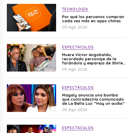
TECNOLOGÍA
Por qué los peruanos compran
cada vez más en apps chinas
05 Ago 2026
ESPECTÁCULOS
Muere Víctor Angobaldo,
recordado personaje de la
farándula y expareja de Shirley
Cherres
05 Ago 2026
ESPECTÁCULOS
Magaly anuncia una bomba
que contradeciría comunicado
de La Bella Luz: “Hay un audio”
05 Ago 2026
ESPECTÁCULOS