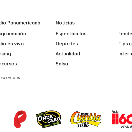
dio Panamericana
Noticias
ogramación
Espectáculos
Tende
io en vivo
Deportes
Tips 
nking
Actualidad
Inter
ncursos
Salsa
Reservados.