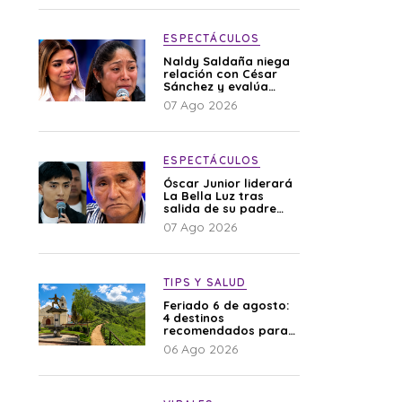
ESPECTÁCULOS
Naldy Saldaña niega
relación con César
Sánchez y evalúa
denunciar a su
07 Ago 2026
esposa: “Es una
difamación”
ESPECTÁCULOS
Óscar Junior liderará
La Bella Luz tras
salida de su padre
por polémica con
07 Ago 2026
Naldy Saldaña
TIPS Y SALUD
Feriado 6 de agosto:
4 destinos
recomendados para
disfrutar el descanso
06 Ago 2026