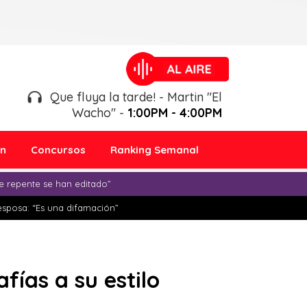
Que fluya la tarde! - Martin "El
Wacho" -
1:00PM - 4:00PM
ón
Concursos
Ranking Semanal
e repente se han editado”
esposa: “Es una difamación”
fías a su estilo