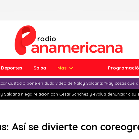
Deportes
Salsa
Más
Programaci
car Custodio pone en duda video de Naldy Saldaña: “Hay cosas que d
y Saldaña niega relación con César Sánchez y evalúa denunciar a su 
: Así se divierte con coreogra