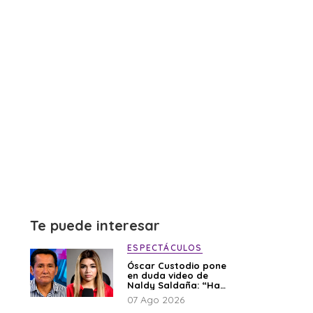
Te puede interesar
ESPECTÁCULOS
Óscar Custodio pone
en duda video de
Naldy Saldaña: “Hay
cosas que de repente
07 Ago 2026
se han editado”