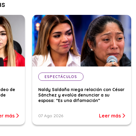
as
ESPECTÁCULOS
ideo de
Naldy Saldaña niega relación con César
 de
Sánchez y evalúa denunciar a su
esposa: “Es una difamación”
er más
Leer más
07 Ago 2026