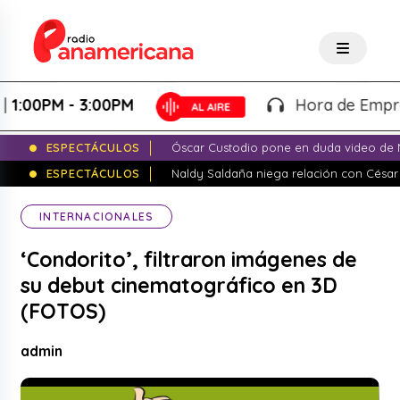
00PM - 3:00PM
Hora de Emprender
ESPECTÁCULOS
Óscar Custodio pone en duda video de N
ESPECTÁCULOS
Naldy Saldaña niega relación con César
INTERNACIONALES
‘Condorito’, filtraron imágenes de
su debut cinematográfico en 3D
(FOTOS)
admin