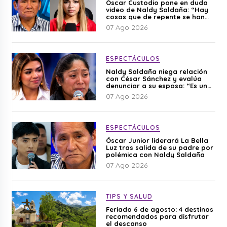
Óscar Custodio pone en duda
video de Naldy Saldaña: “Hay
cosas que de repente se han
editado”
07 Ago 2026
ESPECTÁCULOS
Naldy Saldaña niega relación
con César Sánchez y evalúa
denunciar a su esposa: “Es una
difamación”
07 Ago 2026
ESPECTÁCULOS
Óscar Junior liderará La Bella
Luz tras salida de su padre por
polémica con Naldy Saldaña
07 Ago 2026
TIPS Y SALUD
Feriado 6 de agosto: 4 destinos
recomendados para disfrutar
el descanso