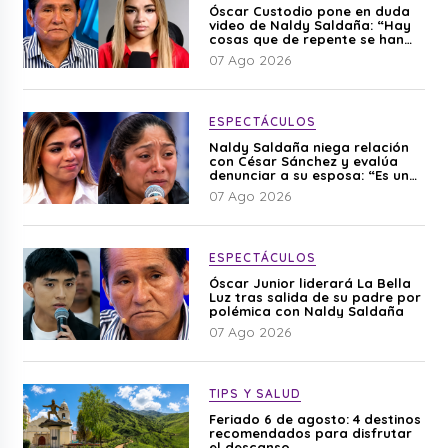
Óscar Custodio pone en duda
video de Naldy Saldaña: “Hay
cosas que de repente se han
editado”
07 Ago 2026
ESPECTÁCULOS
Naldy Saldaña niega relación
con César Sánchez y evalúa
denunciar a su esposa: “Es una
difamación”
07 Ago 2026
ESPECTÁCULOS
Óscar Junior liderará La Bella
Luz tras salida de su padre por
polémica con Naldy Saldaña
07 Ago 2026
TIPS Y SALUD
Feriado 6 de agosto: 4 destinos
recomendados para disfrutar
el descanso