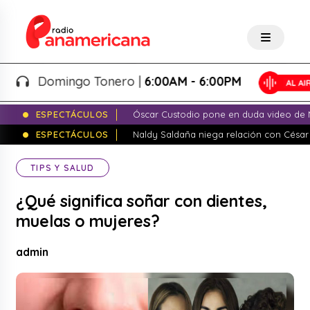
Domingo Tonero |
6:00AM - 6:00PM
ESPECTÁCULOS
Óscar Custodio pone en duda video de N
ESPECTÁCULOS
Naldy Saldaña niega relación con César
TIPS Y SALUD
¿Qué significa soñar con dientes,
muelas o mujeres?
admin