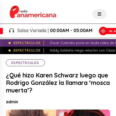
Salsa Variada |
00:00AM - 05:00AM
ESPECTÁCULOS
Óscar Custodio pone en duda video de N
ESPECTÁCULOS
Naldy Saldaña niega relación con César
ESPECTÁCULOS
¿Qué hizo Karen Schwarz luego que
Rodrigo González la llamara ‘mosca
muerta’?
admin