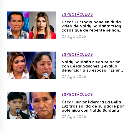
ESPECTÁCULOS
Óscar Custodio pone en duda
video de Naldy Saldaña: “Hay
cosas que de repente se han
editado”
07 Ago 2026
ESPECTÁCULOS
Naldy Saldaña niega relación
con César Sánchez y evalúa
denunciar a su esposa: “Es una
difamación”
07 Ago 2026
ESPECTÁCULOS
Óscar Junior liderará La Bella
Luz tras salida de su padre por
polémica con Naldy Saldaña
07 Ago 2026