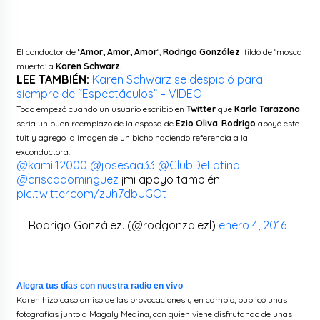
El conductor de
‘Amor, Amor, Amor
‘,
Rodrigo González
tildó de ‘mosca
muerta’ a
Karen Schwarz.
LEE TAMBIÉN:
Karen Schwarz se despidió para
siempre de “Espectáculos” – VIDEO
Todo empezó cuando un usuario escribió en
Twitter
que
Karla Tarazona
sería un buen reemplazo de la esposa de
Ezio Oliva
.
Rodrigo
apoyó este
tuit y agregó la imagen de un bicho haciendo referencia a la
exconductora.
@kamil12000
@josesaa33
@ClubDeLatina
@criscadominguez
¡mi apoyo también!
pic.twitter.com/zuh7dbUGOt
— Rodrigo González. (@rodgonzalezl)
enero 4, 2016
Alegra tus días con nuestra radio en vivo
Karen hizo caso omiso de las provocaciones y en cambio, publicó unas
fotografías junto a Magaly Medina, con quien viene disfrutando de unas