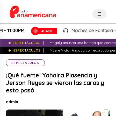
1:00PM
Noches de Fantasía - Karl
ESPECTÁCULOS
Magaly anuncia una bomba que contrade
ESPECTÁCULOS
Muere Víctor Angobaldo, recordado pers
ESPECTÁCULOS
¡Qué fuerte! Yahaira Plasencia y
Jerson Reyes se vieron las caras y
esto pasó
admin