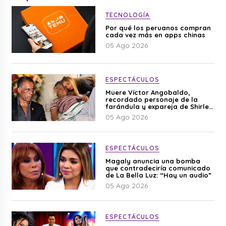
TECNOLOGÍA
Por qué los peruanos compran
cada vez más en apps chinas
05 Ago 2026
ESPECTÁCULOS
Muere Víctor Angobaldo,
recordado personaje de la
farándula y expareja de Shirley
Cherres
05 Ago 2026
ESPECTÁCULOS
Magaly anuncia una bomba
que contradeciría comunicado
de La Bella Luz: “Hay un audio”
05 Ago 2026
ESPECTÁCULOS