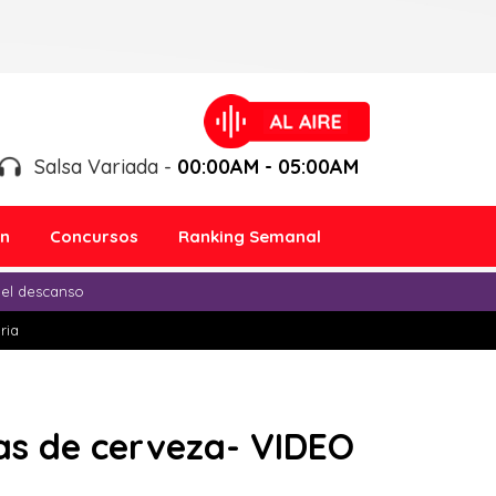
Salsa Variada -
00:00AM - 05:00AM
ón
Concursos
Ranking Semanal
 el descanso
ria
jas de cerveza- VIDEO