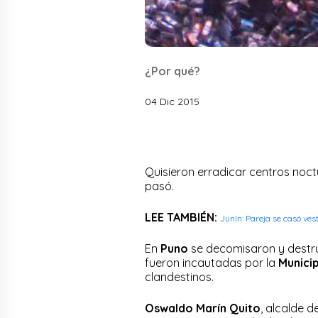
¿Por qué?
04 Dic 2015
Quisieron erradicar centros noct
pasó.
LEE TAMBIÉN:
Junín: Pareja se casó ve
En
Puno
se decomisaron y destru
fueron incautadas por la
Munici
clandestinos.
Oswaldo Marín Quito
, alcalde d