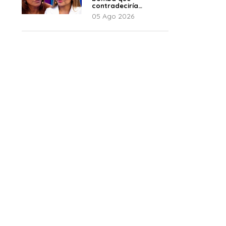
contradeciría
comunicado de La
05 Ago 2026
Bella Luz: “Hay un
audio”