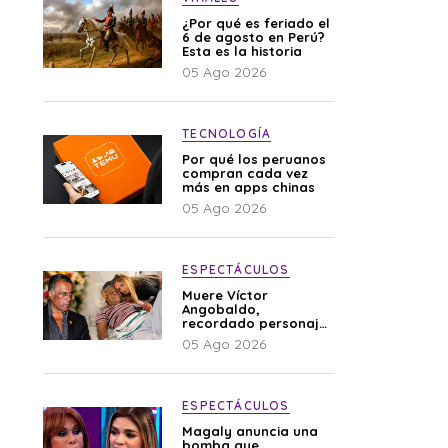
¿Por qué es feriado el
6 de agosto en Perú?
Esta es la historia
05 Ago 2026
TECNOLOGÍA
Por qué los peruanos
compran cada vez
más en apps chinas
05 Ago 2026
ESPECTÁCULOS
Muere Víctor
Angobaldo,
recordado personaje
de la farándula y
05 Ago 2026
expareja de Shirley
Cherres
ESPECTÁCULOS
Magaly anuncia una
bomba que