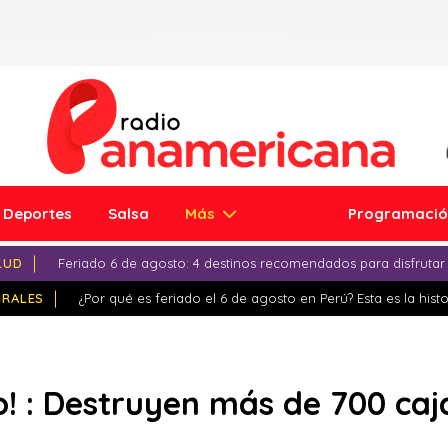
Deportes
Salsa
Más
Programaci
LUD
Feriado 6 de agosto: 4 destinos recomendados para disfrutar
IRALES
¿Por qué es feriado el 6 de agosto en Perú? Esta es la histo
o! : Destruyen más de 700 ca