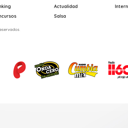
nking
Actualidad
Inter
ncursos
Salsa
Reservados.