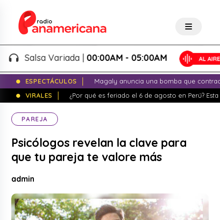
Salsa Variada |
00:00AM - 05:00AM
ESPECTÁCULOS
Magaly anuncia una bomba que contrade
VIRALES
¿Por qué es feriado el 6 de agosto en Perú? Esta 
PAREJA
Psicólogos revelan la clave para
que tu pareja te valore más
admin