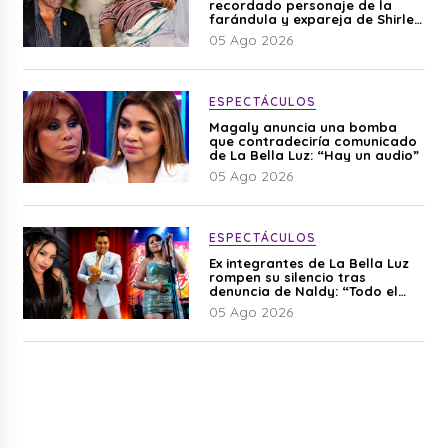
recordado personaje de la
farándula y expareja de Shirley
Cherres
05 Ago 2026
ESPECTÁCULOS
Magaly anuncia una bomba
que contradeciría comunicado
de La Bella Luz: “Hay un audio”
05 Ago 2026
ESPECTÁCULOS
Ex integrantes de La Bella Luz
rompen su silencio tras
denuncia de Naldy: “Todo el
mundo lo sabía”
05 Ago 2026