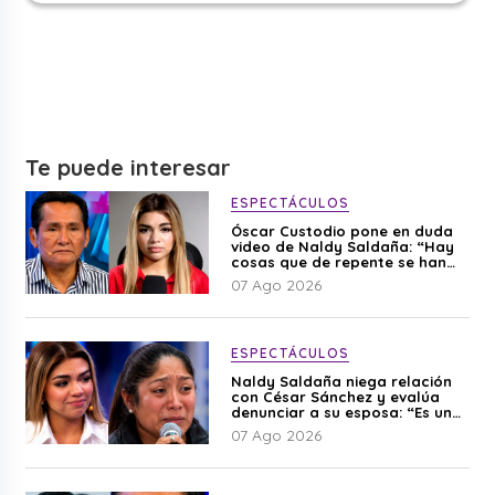
Te puede interesar
ESPECTÁCULOS
Óscar Custodio pone en duda
video de Naldy Saldaña: “Hay
cosas que de repente se han
editado”
07 Ago 2026
ESPECTÁCULOS
Naldy Saldaña niega relación
con César Sánchez y evalúa
denunciar a su esposa: “Es una
difamación”
07 Ago 2026