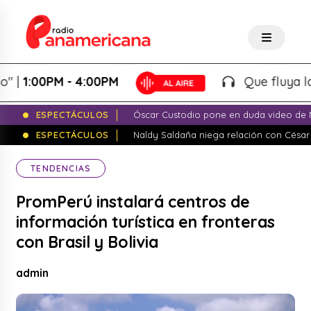
:00PM - 4:00PM
Que fluya la tard
ESPECTÁCULOS
Óscar Custodio pone en duda video de N
ESPECTÁCULOS
Naldy Saldaña niega relación con César
TENDENCIAS
PromPerú instalará centros de
información turística en fronteras
con Brasil y Bolivia
admin