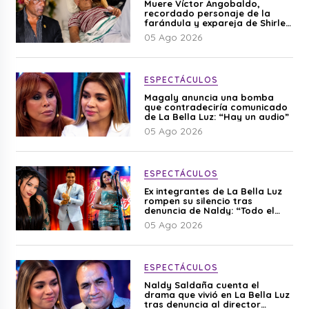
Muere Víctor Angobaldo,
recordado personaje de la
farándula y expareja de Shirley
Cherres
05 Ago 2026
ESPECTÁCULOS
Magaly anuncia una bomba
que contradeciría comunicado
de La Bella Luz: “Hay un audio”
05 Ago 2026
ESPECTÁCULOS
Ex integrantes de La Bella Luz
rompen su silencio tras
denuncia de Naldy: “Todo el
mundo lo sabía”
05 Ago 2026
ESPECTÁCULOS
Naldy Saldaña cuenta el
drama que vivió en La Bella Luz
tras denuncia al director