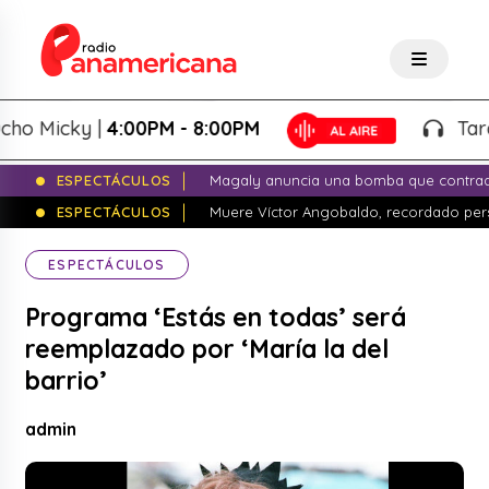
 Micky |
4:00PM - 8:00PM
Tardeo 
ESPECTÁCULOS
Magaly anuncia una bomba que contrade
ESPECTÁCULOS
Muere Víctor Angobaldo, recordado pers
ESPECTÁCULOS
Programa ‘Estás en todas’ será
reemplazado por ‘María la del
barrio’
admin