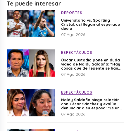
Te puede interesar
DEPORTES
Universitario vs. Sporting
Cristal: así llegan al esperado
duelo
07 Ago 2026
ESPECTÁCULOS
Óscar Custodio pone en duda
video de Naldy Saldaña: “Hay
cosas que de repente se han
editado”
07 Ago 2026
ESPECTÁCULOS
Naldy Saldaña niega relación
con César Sánchez y evalúa
denunciar a su esposa: “Es una
difamación”
07 Ago 2026