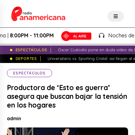
:00PM - 11:00PM
Noches de Fanta
ESPECTÁCULOS
Óscar Custodio pone en duda video de N
DEPORTES
Universitario vs. Sporting Cristal: así llegan a
ESPECTÁCULOS
Productora de ‘Esto es guerra’
asegura que buscan bajar la tensión
en los hogares
admin