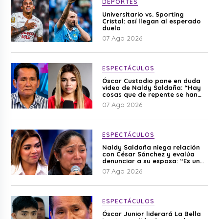
DEPORTES
Universitario vs. Sporting
Cristal: así llegan al esperado
duelo
07 Ago 2026
ESPECTÁCULOS
Óscar Custodio pone en duda
video de Naldy Saldaña: “Hay
cosas que de repente se han
editado”
07 Ago 2026
ESPECTÁCULOS
Naldy Saldaña niega relación
con César Sánchez y evalúa
denunciar a su esposa: “Es una
difamación”
07 Ago 2026
ESPECTÁCULOS
Óscar Junior liderará La Bella