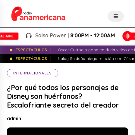
Salsa Power |
8:00PM - 12:00AM
ESPECTÁCULOS
Óscar Custodio pone en duda video de N
ESPECTÁCULOS
Naldy Saldaña niega relación con César
INTERNACIONALES
¿Por qué todos los personajes de
Disney son huérfanos?
Escalofriante secreto del creador
admin