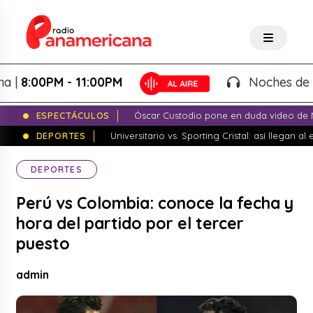
:00PM - 11:00PM
Noches de Fantas
ESPECTÁCULOS
Óscar Custodio pone en duda video de N
DEPORTES
Universitario vs. Sporting Cristal: así llegan a
DEPORTES
Perú vs Colombia: conoce la fecha y
hora del partido por el tercer
puesto
admin