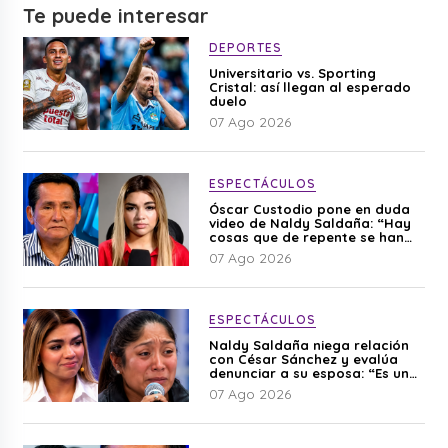
Te puede interesar
DEPORTES
Universitario vs. Sporting
Cristal: así llegan al esperado
duelo
07 Ago 2026
ESPECTÁCULOS
Óscar Custodio pone en duda
video de Naldy Saldaña: “Hay
cosas que de repente se han
editado”
07 Ago 2026
ESPECTÁCULOS
Naldy Saldaña niega relación
con César Sánchez y evalúa
denunciar a su esposa: “Es una
difamación”
07 Ago 2026