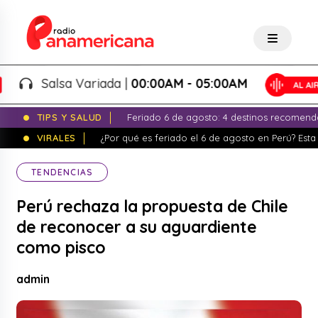
Salsa Variada |
00:00AM - 05:00AM
TIPS Y SALUD
Feriado 6 de agosto: 4 destinos recomend
VIRALES
¿Por qué es feriado el 6 de agosto en Perú? Esta 
TENDENCIAS
Perú rechaza la propuesta de Chile
de reconocer a su aguardiente
como pisco
admin