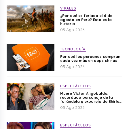
VIRALES
¿Por qué es feriado el 6 de
agosto en Perú? Esta es la
historia
05 Ago 2026
TECNOLOGÍA
Por qué los peruanos compran
cada vez más en apps chinas
05 Ago 2026
ESPECTÁCULOS
Muere Víctor Angobaldo,
recordado personaje de la
farándula y expareja de Shirley
Cherres
05 Ago 2026
ESPECTÁCULOS