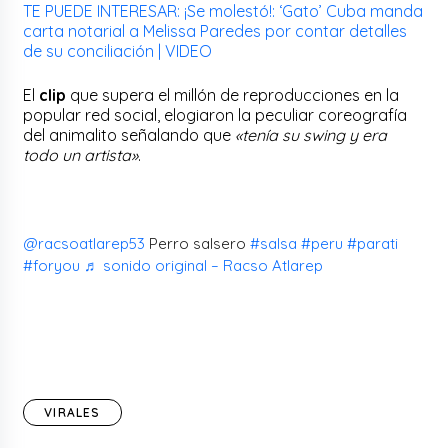
TE PUEDE INTERESAR: ¡Se molestó!: ‘Gato’ Cuba manda
carta notarial a Melissa Paredes por contar detalles
de su conciliación | VIDEO
El
clip
que supera el millón de reproducciones en la
popular red social, elogiaron la peculiar coreografía
del animalito señalando que
«tenía su swing y era
todo un artista»
.
@racsoatlarep53
Perro salsero
#salsa
#peru
#parati
#foryou
♬ sonido original – Racso Atlarep
VIRALES