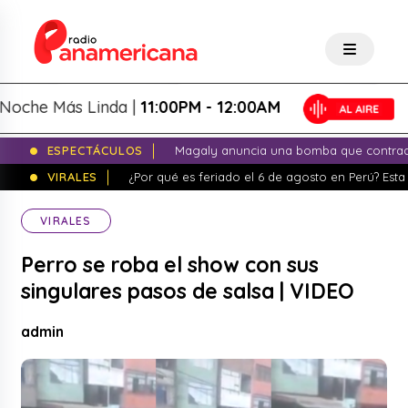
e Más Linda |
11:00PM - 12:00AM
ESPECTÁCULOS
Magaly anuncia una bomba que contrade
VIRALES
¿Por qué es feriado el 6 de agosto en Perú? Esta 
VIRALES
Perro se roba el show con sus
singulares pasos de salsa | VIDEO
admin