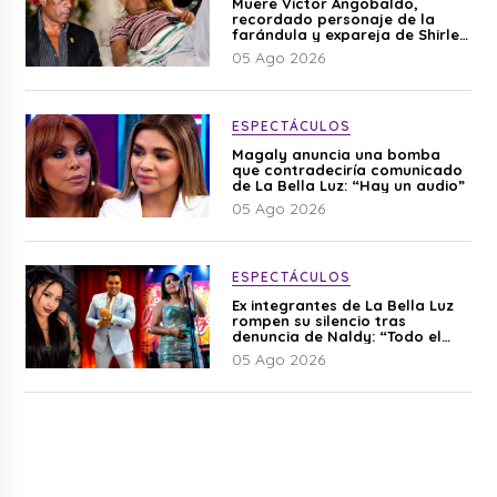
Muere Víctor Angobaldo,
recordado personaje de la
farándula y expareja de Shirley
Cherres
05 Ago 2026
ESPECTÁCULOS
Magaly anuncia una bomba
que contradeciría comunicado
de La Bella Luz: “Hay un audio”
05 Ago 2026
ESPECTÁCULOS
Ex integrantes de La Bella Luz
rompen su silencio tras
denuncia de Naldy: “Todo el
mundo lo sabía”
05 Ago 2026