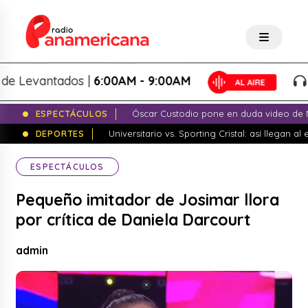
evantados |
6:00AM - 9:00AM
Lo 
ESPECTÁCULOS
Óscar Custodio pone en duda video de N
DEPORTES
Universitario vs. Sporting Cristal: así llegan a
ESPECTÁCULOS
Pequeño imitador de Josimar llora
por crítica de Daniela Darcourt
admin