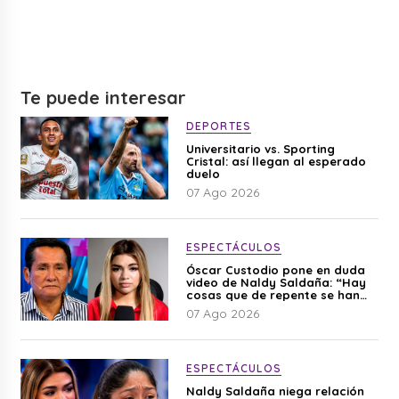
Te puede interesar
DEPORTES
Universitario vs. Sporting
Cristal: así llegan al esperado
duelo
07 Ago 2026
ESPECTÁCULOS
Óscar Custodio pone en duda
video de Naldy Saldaña: “Hay
cosas que de repente se han
editado”
07 Ago 2026
ESPECTÁCULOS
Naldy Saldaña niega relación