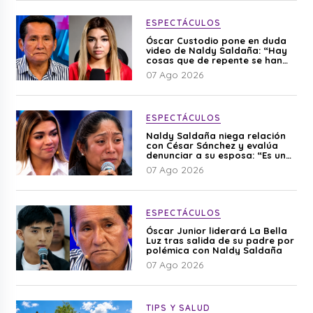
ESPECTÁCULOS
Óscar Custodio pone en duda
video de Naldy Saldaña: “Hay
cosas que de repente se han
editado”
07 Ago 2026
ESPECTÁCULOS
Naldy Saldaña niega relación
con César Sánchez y evalúa
denunciar a su esposa: “Es una
difamación”
07 Ago 2026
ESPECTÁCULOS
Óscar Junior liderará La Bella
Luz tras salida de su padre por
polémica con Naldy Saldaña
07 Ago 2026
TIPS Y SALUD