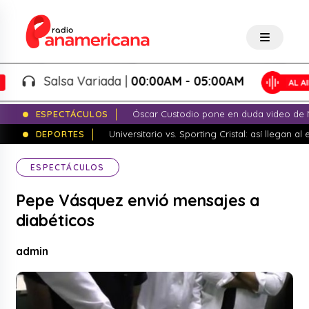
Salsa Variada |
00:00AM - 05:00AM
ESPECTÁCULOS
Óscar Custodio pone en duda video de N
DEPORTES
Universitario vs. Sporting Cristal: así llegan a
ESPECTÁCULOS
Pepe Vásquez envió mensajes a
diabéticos
admin