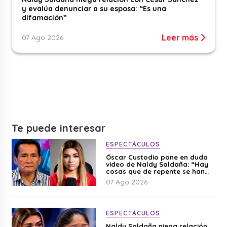
y evalúa denunciar a su esposa: “Es una
difamación”
Leer más
07 Ago 2026
Te puede interesar
ESPECTÁCULOS
Óscar Custodio pone en duda
video de Naldy Saldaña: “Hay
cosas que de repente se han
editado”
07 Ago 2026
ESPECTÁCULOS
Naldy Saldaña niega relación