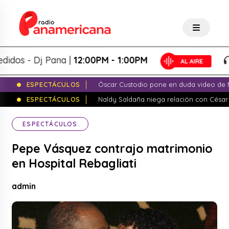
s - Dj Pana |
12:00PM - 1:00PM
P
ESPECTÁCULOS
Óscar Custodio pone en duda video de N
ESPECTÁCULOS
Naldy Saldaña niega relación con César
ESPECTÁCULOS
Pepe Vásquez contrajo matrimonio
en Hospital Rebagliati
admin