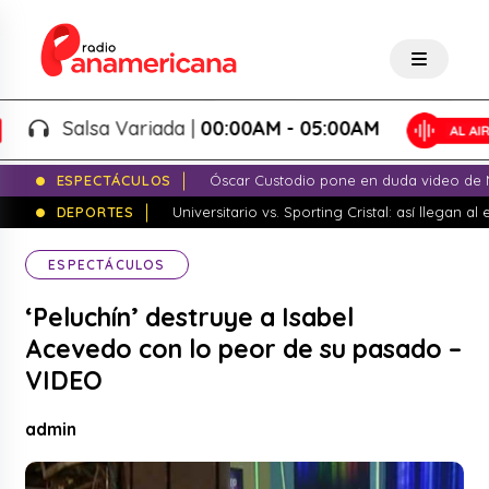
Salsa Variada |
00:00AM - 05:00AM
ESPECTÁCULOS
Óscar Custodio pone en duda video de N
DEPORTES
Universitario vs. Sporting Cristal: así llegan a
ESPECTÁCULOS
‘Peluchín’ destruye a Isabel
Acevedo con lo peor de su pasado –
VIDEO
admin