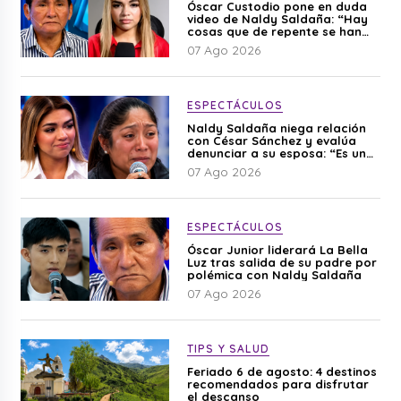
Óscar Custodio pone en duda
video de Naldy Saldaña: “Hay
cosas que de repente se han
editado”
07 Ago 2026
ESPECTÁCULOS
Naldy Saldaña niega relación
con César Sánchez y evalúa
denunciar a su esposa: “Es una
difamación”
07 Ago 2026
ESPECTÁCULOS
Óscar Junior liderará La Bella
Luz tras salida de su padre por
polémica con Naldy Saldaña
07 Ago 2026
TIPS Y SALUD
Feriado 6 de agosto: 4 destinos
recomendados para disfrutar
el descanso