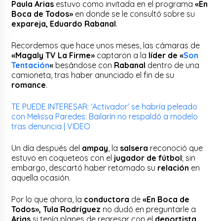
Paula Arias
estuvo como invitada en el programa
«En
Boca de Todos»
en donde se le consultó sobre su
expareja, Eduardo Rabanal
.
Recordemos que hace unos meses, las cámaras de
«Magaly TV La Firme»
captaron a la
líder de «
Son
Tentación
«
besándose con
Rabanal
dentro de una
camioneta, tras haber anunciado el fin de su
romance
.
TE PUEDE INTERESAR: ‘Activador’ se habría peleado
con Melissa Paredes: Bailarín no respaldó a modelo
tras denuncia | VIDEO
Un día después del
ampay
, la
salsera
reconoció que
estuvo en coqueteos con el
jugador de fútbol
; sin
embargo, descartó haber retomado su
relación
en
aquella ocasión.
Por lo que ahora, la
conductora
de
«En Boca de
Todos», Tula Rodríguez
no dudó en preguntarle a
Arias
si tenía planes de regresar con el
deportista
.