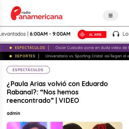
ntados |
6:00AM - 9:00AM
Lo Mejo
ESPECTÁCULOS
Óscar Custodio pone en duda video de N
DEPORTES
Universitario vs. Sporting Cristal: así llegan a
ESPECTÁCULOS
¿Paula Arias volvió con Eduardo
Rabanal?: “Nos hemos
reencontrado” | VIDEO
admin