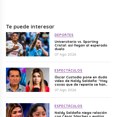
Te puede interesar
DEPORTES
Universitario vs. Sporting
Cristal: así llegan al esperado
duelo
07 Ago 2026
ESPECTÁCULOS
Óscar Custodio pone en duda
video de Naldy Saldaña: “Hay
cosas que de repente se han
editado”
07 Ago 2026
ESPECTÁCULOS
Naldy Saldaña niega relación
con César Sánchez y evalúa