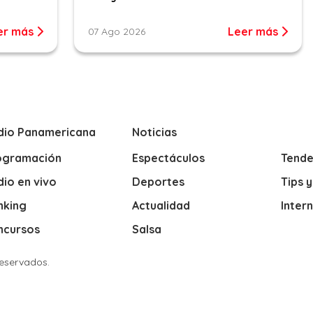
er más
Leer más
07 Ago 2026
dio Panamericana
Noticias
ogramación
Espectáculos
Tende
io en vivo
Deportes
Tips 
nking
Actualidad
Inter
ncursos
Salsa
Reservados.