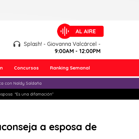
Splash! - Giovanna Valcárcel -
9:00AM - 12:00PM
ón
Concursos
Ranking Semanal
ica con Naldy Saldaña
esposa: “Es una difamación”
aconseja a esposa de