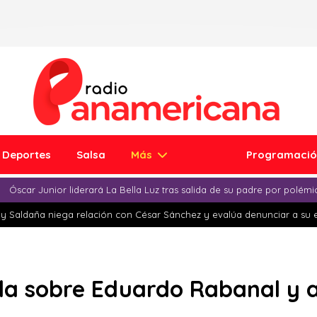
Deportes
Salsa
Más
Programaci
Óscar Junior liderará La Bella Luz tras salida de su padre por polém
y Saldaña niega relación con César Sánchez y evalúa denunciar a su 
la sobre Eduardo Rabanal y 