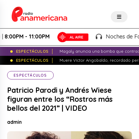
0PM - 11:00PM
Noches de Fantasí
ESPECTÁCULOS
Magaly anuncia una bomba que contrade
ESPECTÁCULOS
Muere Víctor Angobaldo, recordado pers
ESPECTÁCULOS
Patricio Parodi y Andrés Wiese
figuran entre los “Rostros más
bellos del 2021” | VIDEO
admin