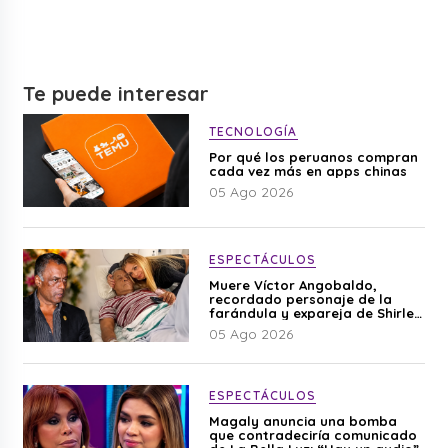
Te puede interesar
TECNOLOGÍA
Por qué los peruanos compran
cada vez más en apps chinas
05 Ago 2026
ESPECTÁCULOS
Muere Víctor Angobaldo,
recordado personaje de la
farándula y expareja de Shirley
Cherres
05 Ago 2026
ESPECTÁCULOS
Magaly anuncia una bomba
que contradeciría comunicado