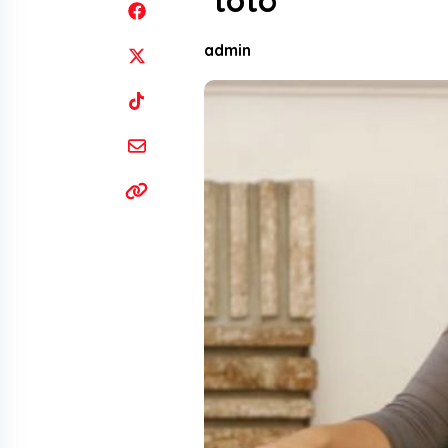
‘totó’
admin