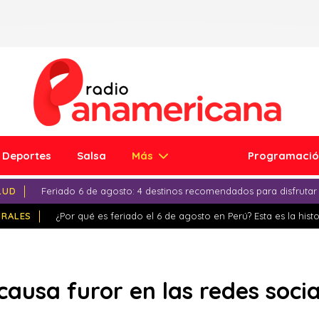
Deportes
Salsa
Más
Programaci
LUD
Feriado 6 de agosto: 4 destinos recomendados para disfrutar
IRALES
¿Por qué es feriado el 6 de agosto en Perú? Esta es la histo
 causa furor en las redes socia