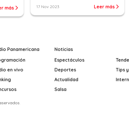
Leer más
17 Nov 2023
er más
dio Panamericana
Noticias
ogramación
Espectáculos
Tende
io en vivo
Deportes
Tips 
nking
Actualidad
Inter
ncursos
Salsa
Reservados.