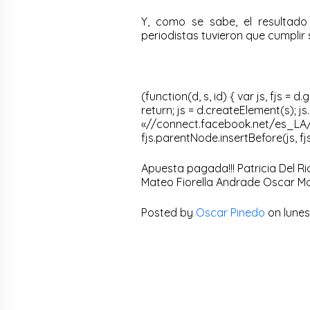
Y, como se sabe, el resultado
periodistas tuvieron que cumpli
(function(d, s, id) { var js, fjs 
return; js = d.createElement(s); js.i
«//connect.facebook.net/es_LA/s
fjs.parentNode.insertBefore(js, fj
Apuesta pagada!!! Patricia Del 
Mateo Fiorella Andrade Oscar M
Posted by
Oscar Pinedo
on lunes