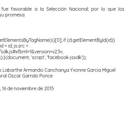
 fue favorable a la Selección Nacional; por lo que los
r su promesa.
= d.getElementsByTagName(s)[0]; if (d.getElementById(id))
d = id; js.src =
dk.js#xfbml=1&version=v2.3»;
s);}(document, ‘script’, ‘facebook-jssdk’));
Rio Labarthe Armando Canchanya Yvonne Garcia Miguel
oral Oscar Garrido Ponce
, 16 de noviembre de 2015