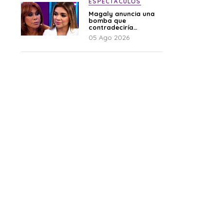
ESPECTÁCULOS
Magaly anuncia una
bomba que
contradeciría
comunicado de La
05 Ago 2026
Bella Luz: “Hay un
audio”