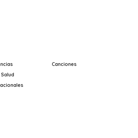
ncias
Canciones
y Salud
nacionales