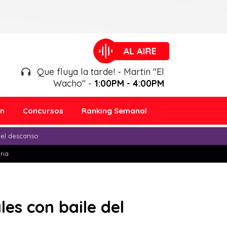
Que fluya la tarde! - Martin "El
Wacho" -
1:00PM - 4:00PM
ón
Concursos
Ranking Semanal
 el descanso
ria
les con baile del