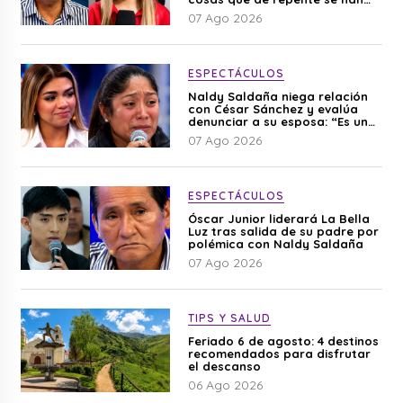
editado”
07 Ago 2026
ESPECTÁCULOS
Naldy Saldaña niega relación
con César Sánchez y evalúa
denunciar a su esposa: “Es una
difamación”
07 Ago 2026
ESPECTÁCULOS
Óscar Junior liderará La Bella
Luz tras salida de su padre por
polémica con Naldy Saldaña
07 Ago 2026
TIPS Y SALUD
Feriado 6 de agosto: 4 destinos
recomendados para disfrutar
el descanso
06 Ago 2026