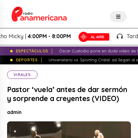
icky |
4:00PM - 8:00PM
Tardeo Sa
ESPECTÁCULOS
Óscar Custodio pone en duda video de N
DEPORTES
Universitario vs. Sporting Cristal: así llegan a
VIRALES
Pastor ‘vuela’ antes de dar sermón
y sorprende a creyentes (VIDEO)
admin