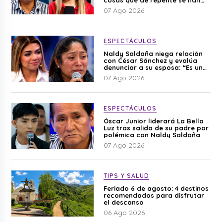
editado”
07 Ago 2026
ESPECTÁCULOS
Naldy Saldaña niega relación
con César Sánchez y evalúa
denunciar a su esposa: “Es una
difamación”
07 Ago 2026
ESPECTÁCULOS
Óscar Junior liderará La Bella
Luz tras salida de su padre por
polémica con Naldy Saldaña
07 Ago 2026
TIPS Y SALUD
Feriado 6 de agosto: 4 destinos
recomendados para disfrutar
el descanso
06 Ago 2026