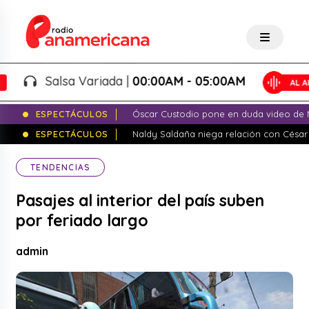
Salsa Variada |
00:00AM - 05:00AM
ESPECTÁCULOS
Óscar Custodio pone en duda video de N
ESPECTÁCULOS
Naldy Saldaña niega relación con César
TENDENCIAS
Pasajes al interior del país suben
por feriado largo
admin