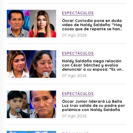
ESPECTÁCULOS
Óscar Custodio pone en duda
video de Naldy Saldaña: “Hay
cosas que de repente se han
editado”
07 Ago 2026
ESPECTÁCULOS
Naldy Saldaña niega relación
con César Sánchez y evalúa
denunciar a su esposa: “Es una
difamación”
07 Ago 2026
ESPECTÁCULOS
Óscar Junior liderará La Bella
Luz tras salida de su padre por
polémica con Naldy Saldaña
07 Ago 2026