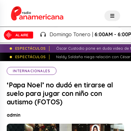
Domingo Tonero |
6:00AM - 6:00PM
ESPECTÁCULOS
Óscar Custodio pone en duda video de N
ESPECTÁCULOS
Naldy Saldaña niega relación con César
INTERNACIONALES
‘Papa Noel’ no dudó en tirarse al
suelo para jugar con niño con
autismo (FOTOS)
admin