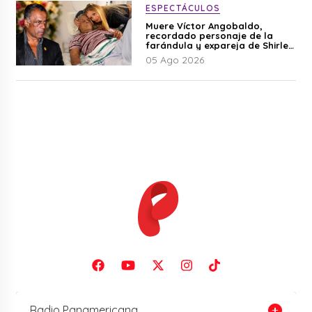
ESPECTÁCULOS
Muere Víctor Angobaldo,
recordado personaje de la
farándula y expareja de Shirley
Cherres
05 Ago 2026
Radio Panamericana