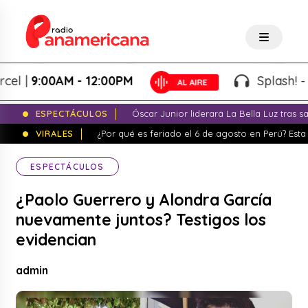
|
9:00AM - 12:00PM
Splash! - Gio
ESPECTÁCULOS
Óscar Junior liderará La Bella Luz tras 
VIRALES
¿Por qué es feriado el 6 de agosto en Perú? Esta 
ESPECTÁCULOS
¿Paolo Guerrero y Alondra García
nuevamente juntos? Testigos los
evidencian
admin