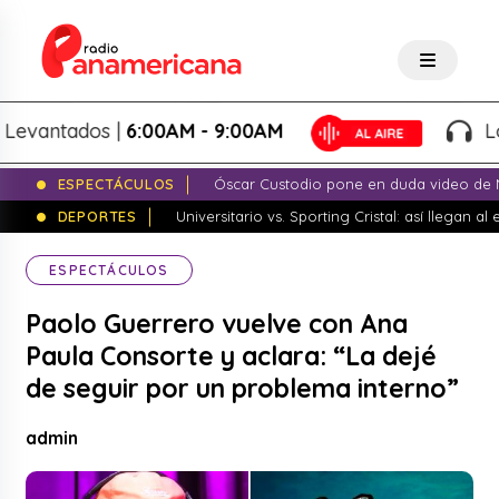
ntados |
6:00AM - 9:00AM
Lo Mej
ESPECTÁCULOS
Óscar Custodio pone en duda video de N
DEPORTES
Universitario vs. Sporting Cristal: así llegan a
ESPECTÁCULOS
Paolo Guerrero vuelve con Ana
Paula Consorte y aclara: “La dejé
de seguir por un problema interno”
admin