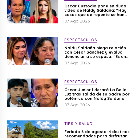
Óscar Custodio pone en duda
video de Naldy Saldaña: “Hay
cosas que de repente se han
editado”
07 Ago 2026
ESPECTÁCULOS
Naldy Saldaña niega relación
con César Sánchez y evalúa
denunciar a su esposa: “Es una
difamación”
07 Ago 2026
ESPECTÁCULOS
Óscar Junior liderará La Bella
Luz tras salida de su padre por
polémica con Naldy Saldaña
07 Ago 2026
TIPS Y SALUD
Feriado 6 de agosto: 4 destinos
recomendados para disfrutar