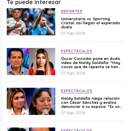
Te puede interesar
DEPORTES
Universitario vs. Sporting
Cristal: así llegan al esperado
duelo
07 Ago 2026
ESPECTÁCULOS
Óscar Custodio pone en duda
video de Naldy Saldaña: “Hay
cosas que de repente se han
editado”
07 Ago 2026
ESPECTÁCULOS
Naldy Saldaña niega relación
con César Sánchez y evalúa
denunciar a su esposa: “Es una
difamación”
07 Ago 2026
ESPECTÁCULOS